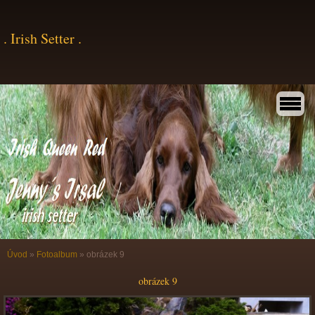
. Irish Setter .
Úvod
»
Fotoalbum
»
obrázek 9
obrázek 9