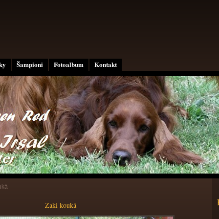
ky
Šampioni
Fotoalbum
Kontakt
uká
Zaki kouká