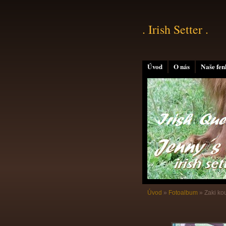
. Irish Setter .
Úvod
O nás
Naše fen
Úvod
»
Fotoalbum
»
Zaki ko